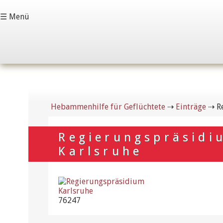
☰ Menü
Hebammenhilfe für Geflüchtete
⇢
Einträge
⇢
R
Regierungspräsidi
Karlsruhe
76247