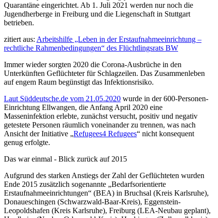
Quarantäne eingerichtet. Ab 1. Juli 2021 werden nur noch die
Jugendherberge in Freiburg und die Liegenschaft in Stuttgart
betrieben.
zitiert aus:
Arbeitshilfe „Leben in der Erstaufnahmeeinrichtung –
rechtliche Rahmenbedingungen“ des Flüchtlingsrats BW
Immer wieder sorgten 2020 die Corona-Ausbrüche in den
Unterkünften Geflüchteter für Schlagzeilen. Das Zusammenleben
auf engem Raum begünstigt das Infektionsrisiko.
Laut Süddeutsche.de vom 21.05.2020
wurde in der 600-Personen-
Einrichtung Ellwangen, die Anfang April 2020 eine
Masseninfektion erlebte, zunächst versucht, positiv und negativ
getestete Personen räumlich voneinander zu trennen, was nach
Ansicht der Initiative „
Refugees4 Refugees
“ nicht konsequent
genug erfolgte.
Das war einmal - Blick zurück auf 2015
Aufgrund des starken Anstiegs der Zahl der Geflüchteten wurden
Ende 2015 zusätzlich sogenannte „Bedarfsorientierte
Erstaufnahmeeinrichtungen“ (BEA) in Bruchsal (Kreis Karlsruhe),
Donaueschingen (Schwarzwald-Baar-Kreis), Eggenstein-
Leopoldshafen (Kreis Karlsruhe), Freiburg (LEA-Neubau geplant),