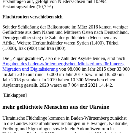
Erstanträgen auf, gefolgt von Niedersachsen mit 10.994
Erstantragszahlen (10,7 %).
Fluchtrouten verschieben sich
Seit der Schließung der Balkonroute im März 2016 kamen weniger
Geflüchtete aus dem Nahen und Mittleren Osten nach Deutschland.
Demgegenüber stieg die Zahl der geflüchteten Menschen aus
Afrika. Weitere Herkunftsländer waren Syrien (1.400), Türkei
(1.000), Irak (900) und Iran (800).
Die „Zugangszahlen“, also die Zahl der Asylstellenden, sind nach
Angaben des baden-württembergischen Ministeriums für Inneres,
Migration und Digitalisierung
von 98.000 im Jahr 2015 über 33.000
im Jahr 2016 auf rund 16.000 im Jahr 2017 bzw. rund 18.500 im
Jahr 2018 gesunken. In 2019 haben 10.300 Menschen einen
Asylantrag gestellt, 2020 waren es 7.064 und 2021 14.442.
[Einklappen]
mehr geflüchtete Menschen aus der Ukraine
Ukrainische Flüchtlinge kommen in Baden-Württemberg zunächst
in die Landes-Erstaufnahmeeinrichtungen in Ellwangen, Karlsruhe,
Freiburg und Sigmaringen sowie in ein Ankunftszentrum in