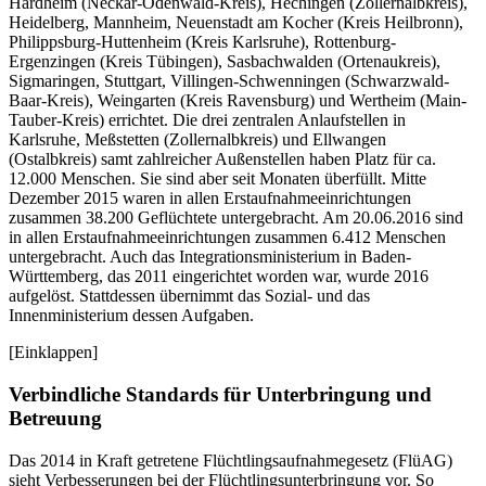
Hardheim (Neckar-Odenwald-Kreis), Hechingen (Zollernalbkreis),
Heidelberg, Mannheim, Neuenstadt am Kocher (Kreis Heilbronn),
Philippsburg-Huttenheim (Kreis Karlsruhe), Rottenburg-
Ergenzingen (Kreis Tübingen), Sasbachwalden (Ortenaukreis),
Sigmaringen, Stuttgart, Villingen-Schwenningen (Schwarzwald-
Baar-Kreis), Weingarten (Kreis Ravensburg) und Wertheim (Main-
Tauber-Kreis) errichtet. Die drei zentralen Anlaufstellen in
Karlsruhe, Meßstetten (Zollernalbkreis) und Ellwangen
(Ostalbkreis) samt zahlreicher Außenstellen haben Platz für ca.
12.000 Menschen. Sie sind aber seit Monaten überfüllt. Mitte
Dezember 2015 waren in allen Erstaufnahmeeinrichtungen
zusammen 38.200 Geflüchtete untergebracht. Am 20.06.2016 sind
in allen Erstaufnahmeeinrichtungen zusammen 6.412 Menschen
untergebracht. Auch das Integrationsministerium in Baden-
Württemberg, das 2011 eingerichtet worden war, wurde 2016
aufgelöst. Stattdessen übernimmt das Sozial- und das
Innenministerium dessen Aufgaben.
[Einklappen]
Verbindliche Standards für Unterbringung und
Betreuung
Das 2014 in Kraft getretene Flüchtlingsaufnahmegesetz (FlüAG)
sieht Verbesserungen bei der Flüchtlingsunterbringung vor. So