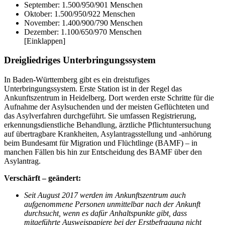
September: 1.500/950/901 Menschen
Oktober: 1.500/950/922 Menschen
November: 1.400/900/790 Menschen
Dezember: 1.100/650/970 Menschen
[Einklappen]
Dreigliedriges Unterbringungssystem
In Baden-Württemberg gibt es ein dreistufiges
Unterbringungssystem. Erste Station ist in der Regel das
Ankunftszentrum in Heidelberg. Dort werden erste Schritte für die
Aufnahme der Asylsuchenden und der meisten Geflüchteten und
das Asylverfahren durchgeführt. Sie umfassen Registrierung,
erkennungsdienstliche Behandlung, ärztliche Pflichtuntersuchung
auf übertragbare Krankheiten, Asylantragsstellung und -anhörung
beim Bundesamt für Migration und Flüchtlinge (BAMF) – in
manchen Fällen bis hin zur Entscheidung des BAMF über den
Asylantrag.
Verschärft – geändert:
Seit August 2017 werden im Ankunftszentrum auch
aufgenommene Personen unmittelbar nach der Ankunft
durchsucht, wenn es dafür Anhaltspunkte gibt, dass
mitgeführte Ausweispapiere bei der Erstbefragung nicht