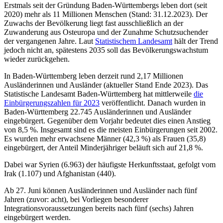
Erstmals seit der Gründung Baden-Württembergs leben dort (seit
2020) mehr als 11 Millionen Menschen (Stand: 31.12.2023). Der
Zuwachs der Bevölkerung liegt fast ausschließlich an der
Zuwanderung aus Osteuropa und der Zunahme Schutzsuchender
der vergangenen Jahre. Laut
Statistischem Landesamt
hält der Trend
jedoch nicht an, spätestens 2035 soll das Bevölkerungswachstum
wieder zurückgehen.
In Baden-Württemberg leben derzeit rund 2,17 Millionen
Ausländerinnen und Ausländer (aktueller Stand Ende 2023). Das
Statistische Landesamt Baden-Württemberg hat mittlerweile
die
Einbürgerungszahlen für 2023
veröffentlicht. Danach wurden in
Baden-Württemberg 22.745 Ausländerinnen und Ausländer
eingebürgert. Gegenüber dem Vorjahr bedeutet dies einen Anstieg
von 8,5 %. Insgesamt sind es die meisten Einbürgerungen seit 2002.
Es wurden mehr erwachsene Männer (42,3 %) als Frauen (35,8)
eingebürgert, der Anteil Minderjähriger beläuft sich auf 21,8 %.
Dabei war Syrien (6.963) der häufigste Herkunftsstaat, gefolgt vom
Irak (1.107) und Afghanistan (440).
Ab 27. Juni können Ausländerinnen und Ausländer nach fünf
Jahren (zuvor: acht), bei Vorliegen besonderer
Integrationsvoraussetzungen bereits nach fünf (sechs) Jahren
eingebürgert werden.