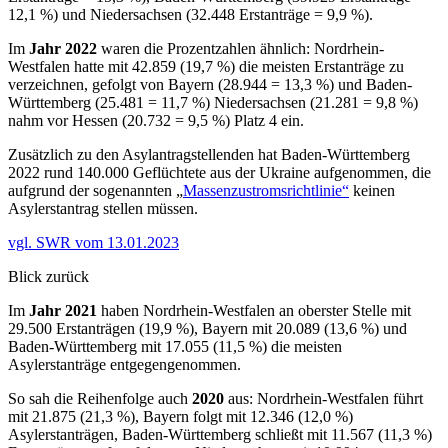
12,1 %) und Niedersachsen (32.448 Erstanträge = 9,9 %).
Im
Jahr 2022
waren die Prozentzahlen ähnlich: Nordrhein-
Westfalen hatte mit 42.859 (19,7 %) die meisten Erstanträge zu
verzeichnen, gefolgt von Bayern (28.944 = 13,3 %) und Baden-
Württemberg (25.481 = 11,7 %) Niedersachsen (21.281 = 9,8 %)
nahm vor Hessen (20.732 = 9,5 %) Platz 4 ein.
Zusätzlich zu den Asylantragstellenden hat Baden-Württemberg
2022 rund 140.000 Geflüchtete aus der Ukraine aufgenommen, die
aufgrund der sogenannten „
Massenzustromsrichtlinie“
keinen
Asylerstantrag stellen müssen.
vgl. SWR vom 13.01.2023
Blick zurück
Im
Jahr 2021
haben Nordrhein-Westfalen an oberster Stelle mit
29.500 Erstanträgen (19,9 %), Bayern mit 20.089 (13,6 %) und
Baden-Württemberg mit 17.055 (11,5 %) die meisten
Asylerstanträge entgegengenommen.
So sah die Reihenfolge auch
2020
aus: Nordrhein-Westfalen führt
mit 21.875 (21,3 %), Bayern folgt mit 12.346 (12,0 %)
Asylerstanträgen, Baden-Württemberg schließt mit 11.567 (11,3 %)