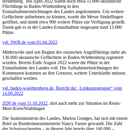
Heidelberg. Bis April 2022 waren noch etwa 11.000 ukrainische
Flüchtlinge in Baden-Württemberg in den
Erstaufnahmeeinrichtungen des Landes angekommen. Um weitere
Geflüchtete aufnehmen zu können, wurde die Messe Sindelfingen
geöffnet, und damit etwa 900 weitere Plätze zur Verfügung gestellt.
Damit gab es in der Landes-Erstaufnahme insgesamt rund 13.000
Plätze.
vgl. SWR.de vom 01.04.2022
Mittlerweile sind seit Beginn des russischen Angriffskriegs mehr als
130.000 ukrainische Geflüchtete in Baden-Württemberg registriert
worden. Bereits Ende August 2022 waren die Plätze in der
Erstaufnahme des Landes voll. Die Aufnahmeeinrichtungen der
Kommunen kommen an ihre Grenzen, weitere Unterkünfte müssen
geschaffen werden.
vgl. baden-wuerttemberg.de, Bericht der „Lenkungsgruppe“ vom
14.09.2022
ZDF.de vom 11.10.2022
, dort auch mehr zur Situation im Rems-
Murr-Kreis/Waiblingen
Die Justizministerin des Landes, Marion Gentges, hat sich mit einem
Brief an Bundesinnenministerin Nancy Faeser gewandt. Die Zahl
der Schutzsuchenden – in diesem Jahr bereits über 160.000 –