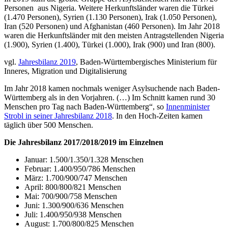
Personen aus Nigeria. Weitere Herkunftsländer waren die Türkei
(1.470 Personen), Syrien (1.130 Personen), Irak (1.050 Personen),
Iran (520 Personen) und Afghanistan (460 Personen). Im Jahr 2018
waren die Herkunftsländer mit den meisten Antragstellenden Nigeria
(1.900), Syrien (1.400), Türkei (1.000), Irak (900) und Iran (800).
vgl.
Jahresbilanz 2019
, Baden-Württembergisches Ministerium für
Inneres, Migration und Digitalisierung
Im Jahr 2018 kamen nochmals weniger Asylsuchende nach Baden-
Württemberg als in den Vorjahren. (…) Im Schnitt kamen rund 30
Menschen pro Tag nach Baden-Württemberg“, so
Innenminister
Strobl in seiner Jahresbilanz 2018
. In den Hoch-Zeiten kamen
täglich über 500 Menschen.
Die Jahresbilanz 2017/2018/2019 im Einzelnen
Januar: 1.500/1.350/1.328 Menschen
Februar: 1.400/950/786 Menschen
März: 1.700/900/747 Menschen
April: 800/800/821 Menschen
Mai: 700/900/758 Menschen
Juni: 1.300/900/636 Menschen
Juli: 1.400/950/938 Menschen
August: 1.700/800/825 Menschen