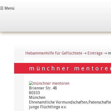
☰ Menü
Hebammenhilfe für Geflüchtete
⇢
Einträge
⇢
m
münchner mentore
Brienner Str. 48
80333
München
Ehrenamtliche Vormundschaften,Patenschafte
junge Flüchtlinge e.v.