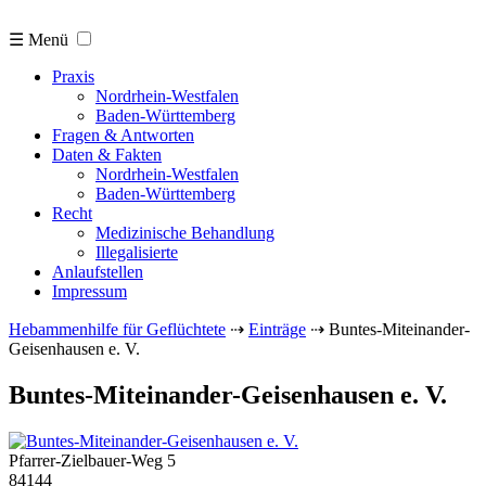
☰ Menü
Praxis
Nordrhein-Westfalen
Baden-Württemberg
Fragen & Antworten
Daten & Fakten
Nordrhein-Westfalen
Baden-Württemberg
Recht
Medizinische Behandlung
Illegalisierte
Anlaufstellen
Impressum
Hebammenhilfe für Geflüchtete
⇢
Einträge
⇢
Buntes-Miteinander-
Geisenhausen e. V.
Buntes-Miteinander-Geisenhausen e. V.
Pfarrer-Zielbauer-Weg 5
84144