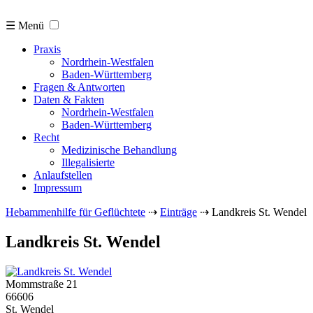
☰ Menü
Praxis
Nordrhein-Westfalen
Baden-Württemberg
Fragen & Antworten
Daten & Fakten
Nordrhein-Westfalen
Baden-Württemberg
Recht
Medizinische Behandlung
Illegalisierte
Anlaufstellen
Impressum
Hebammenhilfe für Geflüchtete
⇢
Einträge
⇢
Landkreis St. Wendel
Landkreis St. Wendel
Mommstraße 21
66606
St. Wendel