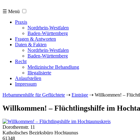
☰ Menü
Praxis
Nordrhein-Westfalen
Baden-Württemberg
Fragen & Antworten
Daten & Fakten
Nordrhein-Westfalen
Baden-Württemberg
Recht
Medizinische Behandlung
Illegalisierte
Anlaufstellen
Impressum
Hebammenhilfe für Geflüchtete
⇢
Einträge
⇢
Willkommen! – Flüchtl
Willkommen! – Flüchtlingshilfe im Hocht
Dorotheenstr. 11
Katholisches Bezirksbüro Hochtaunus
61348