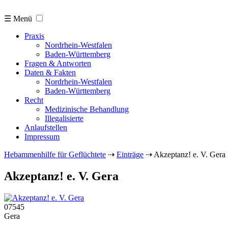
☰ Menü
Praxis
Nordrhein-Westfalen
Baden-Württemberg
Fragen & Antworten
Daten & Fakten
Nordrhein-Westfalen
Baden-Württemberg
Recht
Medizinische Behandlung
Illegalisierte
Anlaufstellen
Impressum
Hebammenhilfe für Geflüchtete
⇢
Einträge
⇢
Akzeptanz! e. V. Gera
Akzeptanz! e. V. Gera
07545
Gera