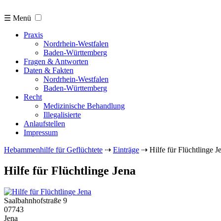
☰ Menü
Praxis
Nordrhein-Westfalen
Baden-Württemberg
Fragen & Antworten
Daten & Fakten
Nordrhein-Westfalen
Baden-Württemberg
Recht
Medizinische Behandlung
Illegalisierte
Anlaufstellen
Impressum
Hebammenhilfe für Geflüchtete
⇢
Einträge
⇢
Hilfe für Flüchtlinge J
Hilfe für Flüchtlinge Jena
Saalbahnhofstraße 9
07743
Jena